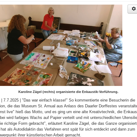
Karoline Zägel (rechts) organisierte die Enkaustik-Vorführung.
v | 7.7.2025 | "Das war einfach klasse!" So kommentierte eine Besucherin die
ion, die das Museum St. Arnual aus Anlass des Daarler Dorffestes veranstalt
nst live" hieß das Motto, und es ging um eine alte Kreativtechnik, die Enkaus
bei wird farbiges Wachs auf Papier verteilt und mit unterschiedlichen Utensili
die richtige Form gebracht", erläutert Karoline Zägel, die das Ganze organisiert
 hat als Autodidaktin das Verfahren erst spät für sich entdeckt und dann zum
werpunkt ihrer künstlerischen Arbeit gemacht.