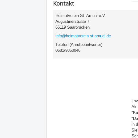
Kontakt
Heimatverein St. Arnual e.V.
Augustinerstraße 7
66119 Saarbrücken
info@heimatverein-st-arnual.de
Telefon (Anrufbeantworter)
0681/9850046
| h
Akt
"Ku
"Da
in 
Sie
Sch